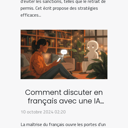
d'éviter les sanctions, telles que le retrait de
permis. Cet écrit propose des stratégies
efficaces...
Comment discuter en
français avec une IA
sans création de
10 octobre 2024 02:20
compte
La maîtrise du français ouvre les portes d'un