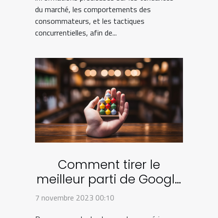
du marché, les comportements des
consommateurs, et les tactiques
concurrentielles, afin de...
Comment tirer le
meilleur parti de Google
My Business pour votre
7 novembre 2023 00:10
entreprise