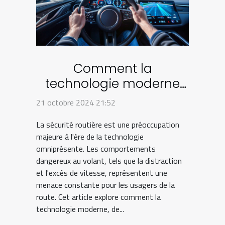
Comment la
technologie moderne
peut aider à prévenir les
21 octobre 2024 21:52
comportements
La sécurité routière est une préoccupation
dangereux au volant
majeure à l'ère de la technologie
omniprésente. Les comportements
dangereux au volant, tels que la distraction
et l'excès de vitesse, représentent une
menace constante pour les usagers de la
route. Cet article explore comment la
technologie moderne, de...