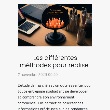
Les différentes
méthodes pour réaliser
une étude de marché et
7 novembre 2023 00:40
leur coût
L'étude de marché est un outil essentiel pour
toute entreprise souhaitant se développer
et comprendre son environnement
commercial. Elle permet de collecter des
informations précieuses sur les tendances