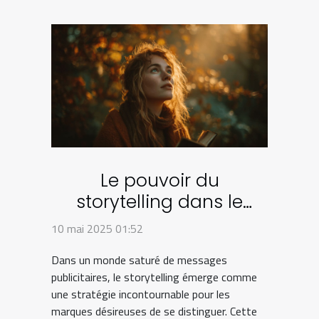
Le pouvoir du
storytelling dans le
marketing des marques
10 mai 2025 01:52
éco-responsables
Dans un monde saturé de messages
publicitaires, le storytelling émerge comme
une stratégie incontournable pour les
marques désireuses de se distinguer. Cette