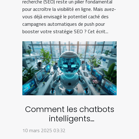
recherche (SEO) reste un pilier fondamental
pour accroître la visibilité en ligne. Mais avez-
vous déjà envisagé le potentiel caché des
campagnes automatiques de push pour
booster votre stratégie SEO ? Cet écrit...
Comment les chatbots
intelligents
transforment le service
10 mars 2025 03:32
client