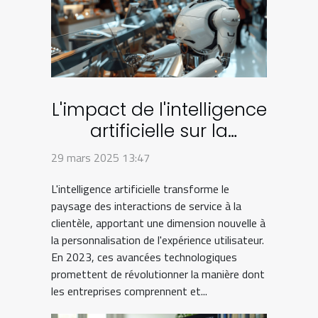
L'impact de l'intelligence
artificielle sur la
personnalisation de
29 mars 2025 13:47
l'expérience client en
L'intelligence artificielle transforme le
2023
paysage des interactions de service à la
clientèle, apportant une dimension nouvelle à
la personnalisation de l'expérience utilisateur.
En 2023, ces avancées technologiques
promettent de révolutionner la manière dont
les entreprises comprennent et...