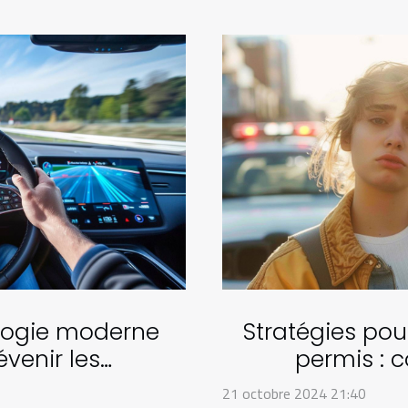
logie moderne
Stratégies pour
évenir les
permis : c
reux au volant
21 octobre 2024 21:40