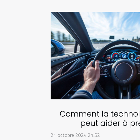
Comment la techno
peut aider à pr
comportements dange
21 octobre 2024 21:52