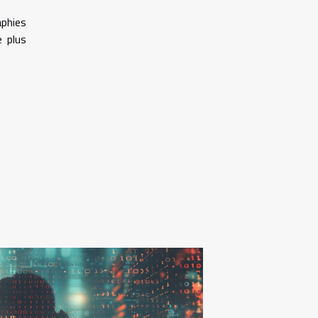
aphies
e plus