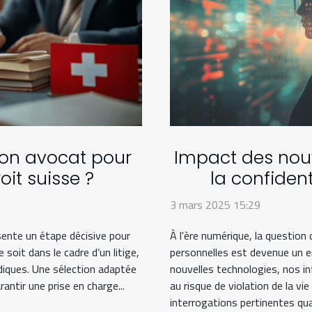
on avocat pour
Impact des nouv
oit suisse ?
la confiden
pe
3 mars 2025 15:29
ésente un étape décisive pour
À l'ère numérique, la question 
soit dans le cadre d’un litige,
personnelles est devenue un e
idiques. Une sélection adaptée
nouvelles technologies, nos i
antir une prise en charge...
au risque de violation de la vi
interrogations pertinentes quan