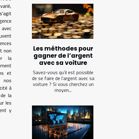
arié,
s'agit
igence
s avec
uvent
ences
Les méthodes pour
nt non
gagner de l’argent
er la
avec sa voiture
ment
Savez-vous qu’il est possible
ns et
de se faire de l’argent avec sa
 nos
voiture ? Si vous cherchez un
cité à
moyen...
 de la
ur les
ment y