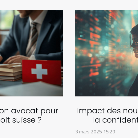
on avocat pour
Impact des nouv
oit suisse ?
la confiden
pe
3 mars 2025 15:29