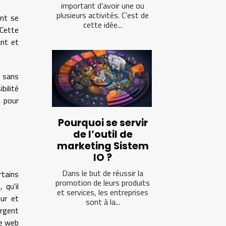
important d’avoir une ou
plusieurs activités. C’est de
ent se
cette idée...
 Cette
ant et
t sans
bilité
e pour
Pourquoi se servir
de l’outil de
marketing Sistem
IO ?
Dans le but de réussir la
rtains
promotion de leurs produits
 qu'il
et services, les entreprises
eur et
sont à la...
ergent
le web