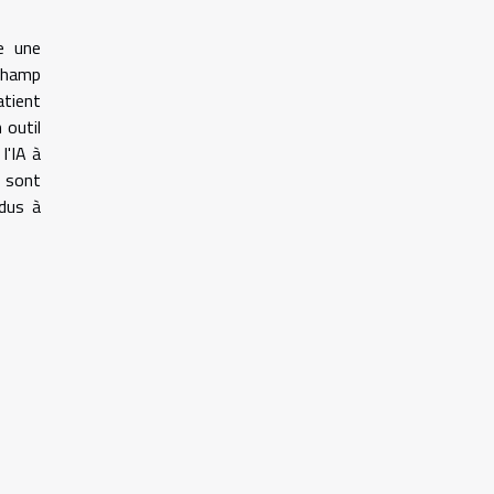
re une
 champ
atient
 outil
l'IA à
s sont
idus à