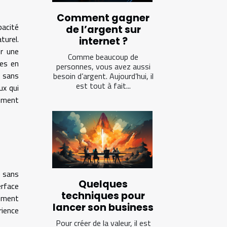
Comment gagner
pacité
de l’argent sur
turel.
internet ?
er une
Comme beaucoup de
ces en
personnes, vous avez aussi
e sans
besoin d’argent. Aujourd’hui, il
est tout à fait...
ux qui
mment
e sans
Quelques
erface
techniques pour
rement
lancer son business
rience
Pour créer de la valeur, il est