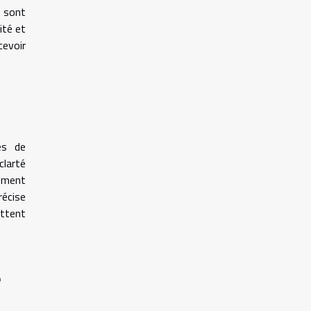
, sont
ité et
cevoir
es de
clarté
dement
récise
ettent
e