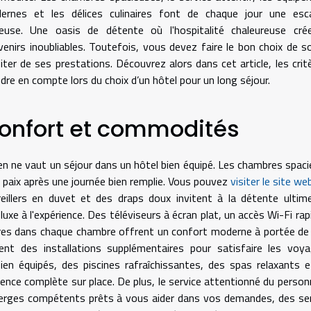
ernes et les délices culinaires font de chaque jour une esc
ueuse. Une oasis de détente où l'hospitalité chaleureuse cré
enirs inoubliables. Toutefois, vous devez faire le bon choix de s
iter de ses prestations. Découvrez alors dans cet article, les crit
dre en compte lors du choix d’un hôtel pour un long séjour.
onfort et commodités
ien ne vaut un séjour dans un hôtel bien équipé. Les chambres spac
aix après une journée bien remplie. Vous pouvez
visiter le site we
reillers en duvet et des draps doux invitent à la détente ultim
 à l'expérience. Des téléviseurs à écran plat, un accès Wi-Fi rap
ières dans chaque chambre offrent un confort moderne à portée de
 des installations supplémentaires pour satisfaire les voya
en équipés, des piscines rafraîchissantes, des spas relaxants 
nce complète sur place. De plus, le service attentionné du person
ncierges compétents prêts à vous aider dans vos demandes, des se