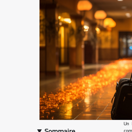
Un 
Sommaire
com