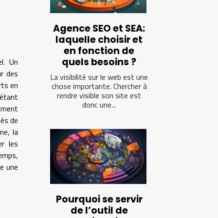
Agence SEO et SEA:
laquelle choisir et
en fonction de
quels besoins ?
el. Un
ur des
La visibilité sur le web est une
rts en
chose importante. Chercher à
rendre visible son site est
 étant
donc une...
lement
tés de
me, la
er les
emps,
re une
Pourquoi se servir
de l’outil de