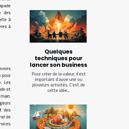
apade
e des
orte à
ères à
Quelques
techniques pour
lancer son business
ieuses
Pour créer de la valeur, il est
b
pour
important d’avoir une ou
e. Les
plusieurs activités. C’est de
ide et
cette idée...
 main.
geurs
et des
nel de
rvices