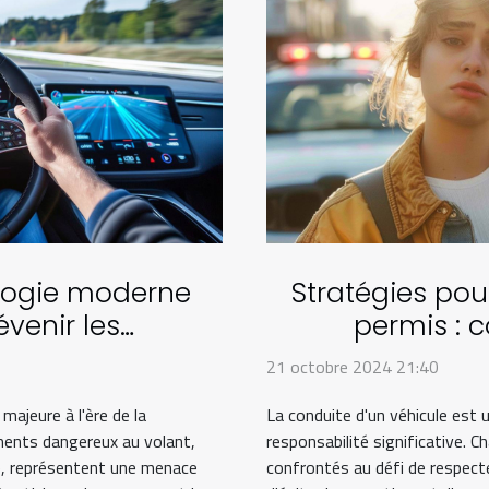
logie moderne
Stratégies pour
évenir les
permis : c
reux au volant
21 octobre 2024 21:40
majeure à l'ère de la
La conduite d'un véhicule est 
ents dangereux au volant,
responsabilité significative. C
sse, représentent une menace
confrontés au défi de respect