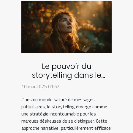
Le pouvoir du
storytelling dans le
marketing des marques
10 mai 2025 01:52
éco-responsables
Dans un monde saturé de messages
publicitaires, le storytelling émerge comme
une stratégie incontournable pour les
marques désireuses de se distinguer. Cette
approche narrative, particulièrement efficace