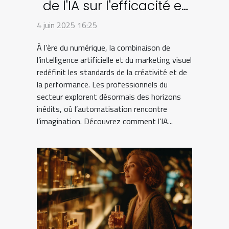
de l'IA sur l'efficacité et
la créativité dans le
4 juin 2025 16:25
marketing visuel
À l’ère du numérique, la combinaison de
l’intelligence artificielle et du marketing visuel
redéfinit les standards de la créativité et de
la performance. Les professionnels du
secteur explorent désormais des horizons
inédits, où l’automatisation rencontre
l’imagination. Découvrez comment l’IA...