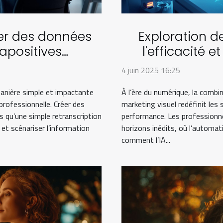
r des données
Exploration de
apositives
l'efficacité e
bles ?
mark
4 juin 2025 16:25
nière simple et impactante
À l’ère du numérique, la combina
rofessionnelle. Créer des
marketing visuel redéfinit les 
 qu’une simple retranscription
performance. Les professionn
r et scénariser l’information
horizons inédits, où l’automat
comment l’IA...