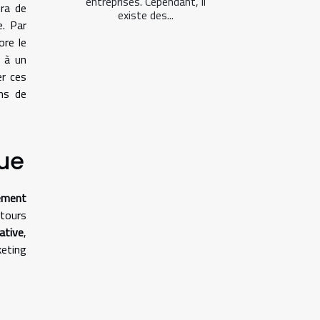
entreprises. Cependant, il
tra de
existe des...
e. Par
ore le
l à un
er ces
ns de
nue
rement
etours
ative
,
keting