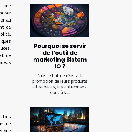
u une
mposer
ger au
nt de
ilité.
iques
Pourquoi se servir
tuces,
de l’outil de
et de
marketing Sistem
vidéos
IO ?
Dans le but de réussir la
promotion de leurs produits
et services, les entreprises
sont à la...
e dans
tés de
ls que