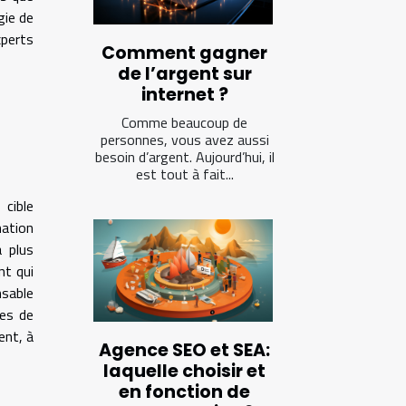
gie de
xperts
Comment gagner
de l’argent sur
internet ?
Comme beaucoup de
personnes, vous avez aussi
besoin d’argent. Aujourd’hui, il
est tout à fait...
 cible
mation
a plus
nt qui
nsable
ies de
ent, à
Agence SEO et SEA:
laquelle choisir et
en fonction de