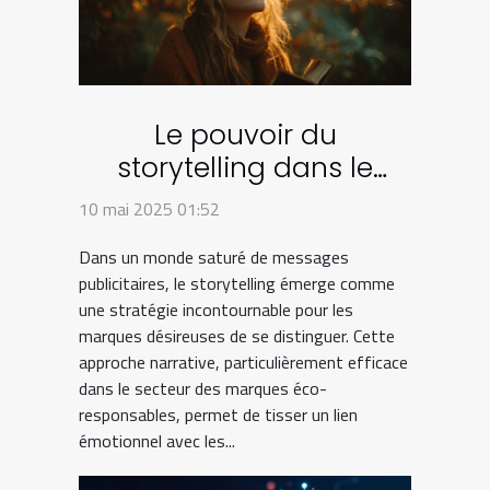
Le pouvoir du
storytelling dans le
marketing des marques
10 mai 2025 01:52
éco-responsables
Dans un monde saturé de messages
publicitaires, le storytelling émerge comme
une stratégie incontournable pour les
marques désireuses de se distinguer. Cette
approche narrative, particulièrement efficace
dans le secteur des marques éco-
responsables, permet de tisser un lien
émotionnel avec les...