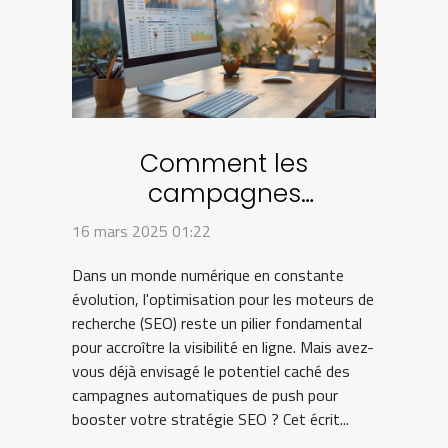
Comment les
campagnes
automatiques de push
16 mars 2025 01:22
peuvent transformer
Dans un monde numérique en constante
votre stratégie SEO
évolution, l'optimisation pour les moteurs de
recherche (SEO) reste un pilier fondamental
pour accroître la visibilité en ligne. Mais avez-
vous déjà envisagé le potentiel caché des
campagnes automatiques de push pour
booster votre stratégie SEO ? Cet écrit...