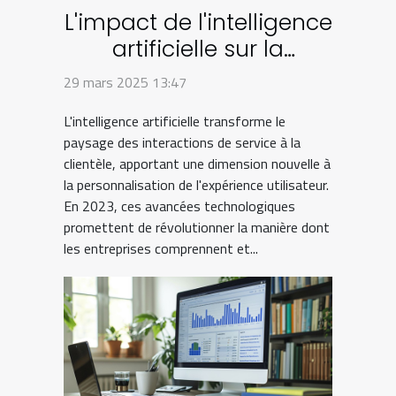
L'impact de l'intelligence
artificielle sur la
personnalisation de
29 mars 2025 13:47
l'expérience client en
L'intelligence artificielle transforme le
2023
paysage des interactions de service à la
clientèle, apportant une dimension nouvelle à
la personnalisation de l'expérience utilisateur.
En 2023, ces avancées technologiques
promettent de révolutionner la manière dont
les entreprises comprennent et...