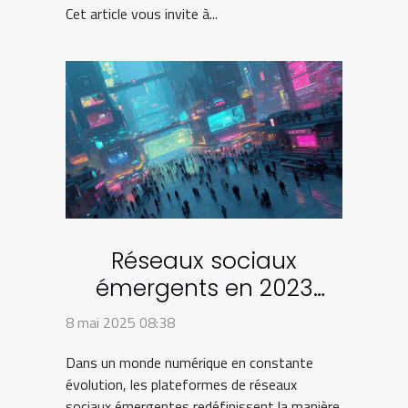
Cet article vous invite à...
Réseaux sociaux
émergents en 2023
plateformes à surveiller
8 mai 2025 08:38
pour une stratégie
Dans un monde numérique en constante
avant-gardiste
évolution, les plateformes de réseaux
sociaux émergentes redéfinissent la manière