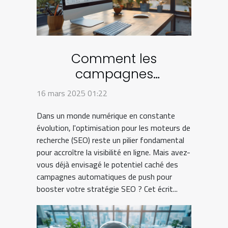
Comment les
campagnes
automatiques de push
16 mars 2025 01:22
peuvent transformer
Dans un monde numérique en constante
votre stratégie SEO
évolution, l'optimisation pour les moteurs de
recherche (SEO) reste un pilier fondamental
pour accroître la visibilité en ligne. Mais avez-
vous déjà envisagé le potentiel caché des
campagnes automatiques de push pour
booster votre stratégie SEO ? Cet écrit...