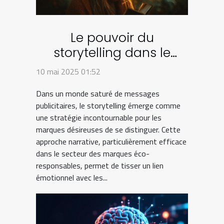
Le pouvoir du
storytelling dans le
marketing des marques
10 mai 2025 01:52
éco-responsables
Dans un monde saturé de messages
publicitaires, le storytelling émerge comme
une stratégie incontournable pour les
marques désireuses de se distinguer. Cette
approche narrative, particulièrement efficace
dans le secteur des marques éco-
responsables, permet de tisser un lien
émotionnel avec les...