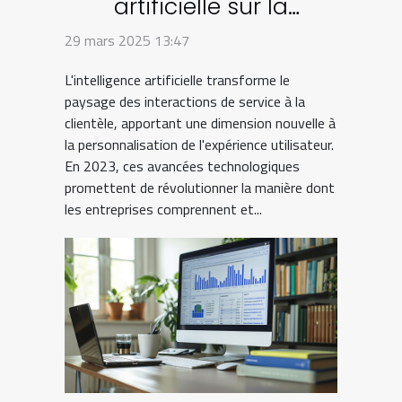
artificielle sur la
personnalisation de
29 mars 2025 13:47
l'expérience client en
L'intelligence artificielle transforme le
2023
paysage des interactions de service à la
clientèle, apportant une dimension nouvelle à
la personnalisation de l'expérience utilisateur.
En 2023, ces avancées technologiques
promettent de révolutionner la manière dont
les entreprises comprennent et...