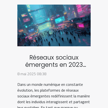
Réseaux sociaux
émergents en 2023
plateformes à surveiller
8 mai 2025 08:38
pour une stratégie
Dans un monde numérique en constante
avant-gardiste
évolution, les plateformes de réseaux
sociaux émergentes redéfinissent la manière
dont les individus interagissent et partagent
leur quotidien. En tant que marque ou