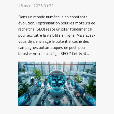
automatiques de push
16 mars 2025 01:22
peuvent transformer
Dans un monde numérique en constante
votre stratégie SEO
évolution, l'optimisation pour les moteurs de
recherche (SEO) reste un pilier fondamental
pour accroître la visibilité en ligne. Mais avez-
vous déjà envisagé le potentiel caché des
campagnes automatiques de push pour
booster votre stratégie SEO ? Cet écrit...