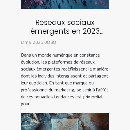
Réseaux sociaux
émergents en 2023
plateformes à surveiller
8 mai 2025 08:38
pour une stratégie
Dans un monde numérique en constante
avant-gardiste
évolution, les plateformes de réseaux
sociaux émergentes redéfinissent la manière
dont les individus interagissent et partagent
leur quotidien. En tant que marque ou
professionnel du marketing, se tenir à l'affût
de ces nouvelles tendances est primordial
pour...