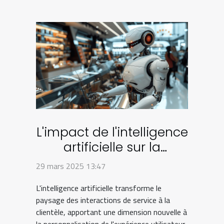
L'impact de l'intelligence
artificielle sur la
personnalisation de
29 mars 2025 13:47
l'expérience client en
L'intelligence artificielle transforme le
2023
paysage des interactions de service à la
clientèle, apportant une dimension nouvelle à
la personnalisation de l'expérience utilisateur.