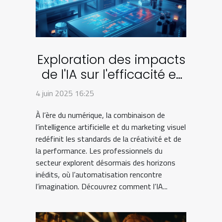
Exploration des impacts
de l'IA sur l'efficacité et
la créativité dans le
4 juin 2025 16:25
marketing visuel
À l’ère du numérique, la combinaison de
l’intelligence artificielle et du marketing visuel
redéfinit les standards de la créativité et de
la performance. Les professionnels du
secteur explorent désormais des horizons
inédits, où l’automatisation rencontre
l’imagination. Découvrez comment l’IA...