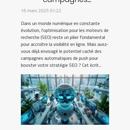
automatiques de push
16 mars 2025 01:22
peuvent transformer
Dans un monde numérique en constante
votre stratégie SEO
évolution, l'optimisation pour les moteurs de
recherche (SEO) reste un pilier fondamental
pour accroître la visibilité en ligne. Mais avez-
vous déjà envisagé le potentiel caché des
campagnes automatiques de push pour
booster votre stratégie SEO ? Cet écrit...