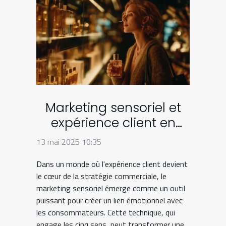
Marketing sensoriel et
expérience client en
boutique Comment
13 mai 2025 10:35
l'appliquer efficacement
Dans un monde où l'expérience client devient
le cœur de la stratégie commerciale, le
marketing sensoriel émerge comme un outil
puissant pour créer un lien émotionnel avec
les consommateurs. Cette technique, qui
engage les cinq sens, peut transformer une