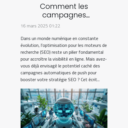
Comment les
campagnes
automatiques de push
16 mars 2025 01:22
peuvent transformer
Dans un monde numérique en constante
votre stratégie SEO
évolution, l'optimisation pour les moteurs de
recherche (SEO) reste un pilier fondamental
pour accroître la visibilité en ligne. Mais avez-
vous déjà envisagé le potentiel caché des
campagnes automatiques de push pour
booster votre stratégie SEO ? Cet écrit...