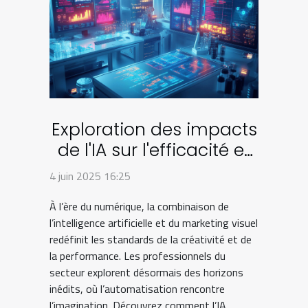
Exploration des impacts
de l'IA sur l'efficacité et
la créativité dans le
4 juin 2025 16:25
marketing visuel
À l’ère du numérique, la combinaison de
l’intelligence artificielle et du marketing visuel
redéfinit les standards de la créativité et de
la performance. Les professionnels du
secteur explorent désormais des horizons
inédits, où l’automatisation rencontre
l’imagination. Découvrez comment l’IA...