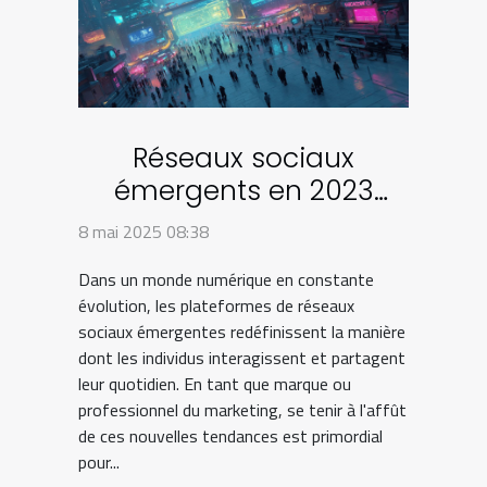
Réseaux sociaux
émergents en 2023
plateformes à surveiller
8 mai 2025 08:38
pour une stratégie
Dans un monde numérique en constante
avant-gardiste
évolution, les plateformes de réseaux
sociaux émergentes redéfinissent la manière
dont les individus interagissent et partagent
leur quotidien. En tant que marque ou
professionnel du marketing, se tenir à l'affût
de ces nouvelles tendances est primordial
pour...