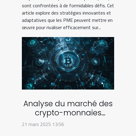
sont confrontées à de formidables défis. Cet
article explore des stratégies innovantes et
adaptatives que les PME peuvent mettre en
œuvre pour rivaliser efficacement sur...
Analyse du marché des
crypto-monnaies
alternatives aux géants
21 mars 2025 13:56
du secteur