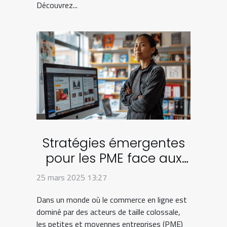
Découvrez...
Stratégies émergentes
pour les PME face aux
géants du commerce
25 mars 2025 13:27
en ligne
Dans un monde où le commerce en ligne est
dominé par des acteurs de taille colossale,
les petites et moyennes entreprises (PME)