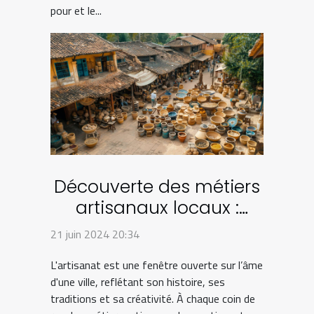
pour et le...
Découverte des métiers
artisanaux locaux :
comment ils façonnent
21 juin 2024 20:34
l'identité culturelle de la
L'artisanat est une fenêtre ouverte sur l’âme
ville
d'une ville, reflétant son histoire, ses
traditions et sa créativité. À chaque coin de