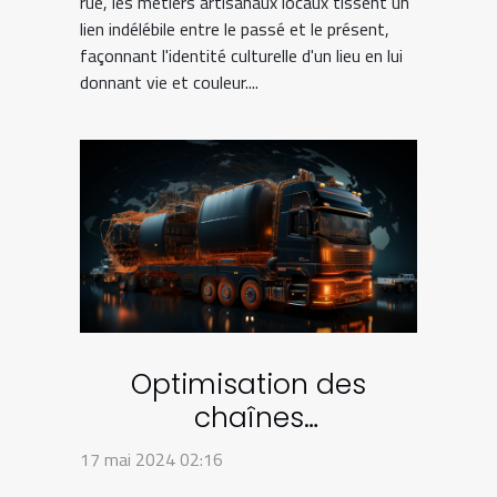
rue, les métiers artisanaux locaux tissent un
lien indélébile entre le passé et le présent,
façonnant l'identité culturelle d'un lieu en lui
donnant vie et couleur....
Optimisation des
chaînes
d'approvisionnement
17 mai 2024 02:16
dans le secteur de l'e-