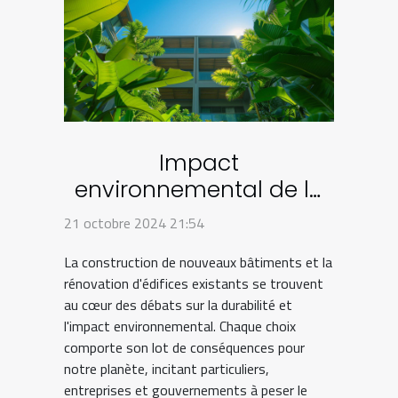
Impact
environnemental de la
construction neuve
21 octobre 2024 21:54
versus la rénovation
La construction de nouveaux bâtiments et la
d'ancien
rénovation d'édifices existants se trouvent
au cœur des débats sur la durabilité et
l'impact environnemental. Chaque choix
comporte son lot de conséquences pour
notre planète, incitant particuliers,
entreprises et gouvernements à peser le