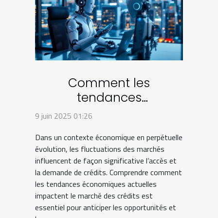
Comment les
tendances
économiques actuelles
9 juin 2025 01:26
influencent le marché
Dans un contexte économique en perpétuelle
des crédits
évolution, les fluctuations des marchés
influencent de façon significative l’accès et
la demande de crédits. Comprendre comment
les tendances économiques actuelles
impactent le marché des crédits est
essentiel pour anticiper les opportunités et