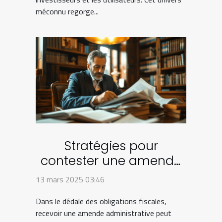
méconnu regorge...
Stratégies pour
contester une amende
administrative en droit
13 mars 2025 03:46
fiscal
Dans le dédale des obligations fiscales,
recevoir une amende administrative peut