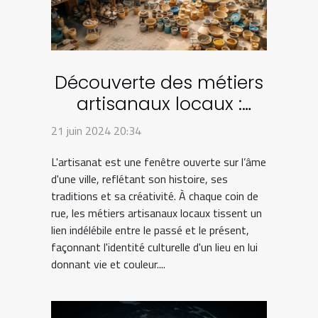
Découverte des métiers
artisanaux locaux :
comment ils façonnent
21 juin 2024 20:34
l'identité culturelle de la
L'artisanat est une fenêtre ouverte sur l’âme
ville
d'une ville, reflétant son histoire, ses
traditions et sa créativité. À chaque coin de
rue, les métiers artisanaux locaux tissent un
lien indélébile entre le passé et le présent,
façonnant l'identité culturelle d'un lieu en lui
donnant vie et couleur....