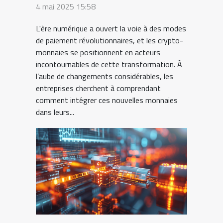
pour les paiements
4 mai 2025 15:58
numériques en B2B
L'ère numérique a ouvert la voie à des modes
de paiement révolutionnaires, et les crypto-
monnaies se positionnent en acteurs
incontournables de cette transformation. À
l’aube de changements considérables, les
entreprises cherchent à comprendant
comment intégrer ces nouvelles monnaies
dans leurs...