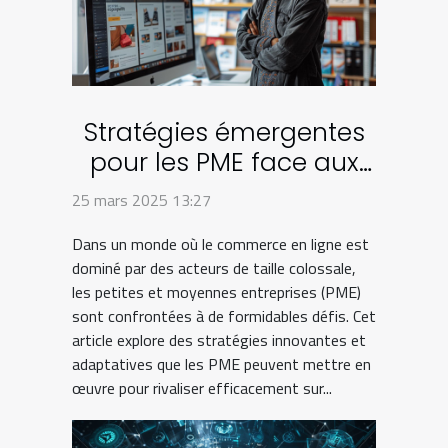
Stratégies émergentes
pour les PME face aux
géants du commerce
25 mars 2025 13:27
en ligne
Dans un monde où le commerce en ligne est
dominé par des acteurs de taille colossale,
les petites et moyennes entreprises (PME)
sont confrontées à de formidables défis. Cet
article explore des stratégies innovantes et
adaptatives que les PME peuvent mettre en
œuvre pour rivaliser efficacement sur...