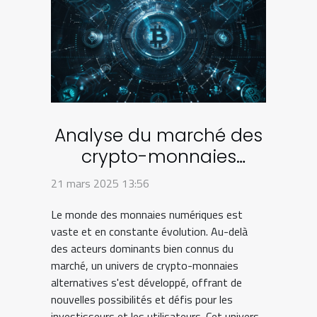
Analyse du marché des
crypto-monnaies
alternatives aux géants
21 mars 2025 13:56
du secteur
Le monde des monnaies numériques est
vaste et en constante évolution. Au-delà
des acteurs dominants bien connus du
marché, un univers de crypto-monnaies
alternatives s'est développé, offrant de
nouvelles possibilités et défis pour les
investisseurs et les utilisateurs. Cet univers