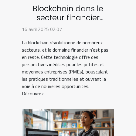
Blockchain dans le
secteur financier
innovations et impacts
16 avril 2025 02:07
sur les PMEs
La blockchain révolutionne de nombreux
secteurs, et le domaine financier n'est pas
en reste. Cette technologie offre des
perspectives inédites pour les petites et
moyennes entreprises (PMEs), bousculant
les pratiques traditionnelles et ouvrant la
voie à de nouvelles opportunités.
Découvrez...