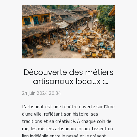
Découverte des métiers
artisanaux locaux :
comment ils façonnent
21 juin 2024 20:34
l'identité culturelle de la
L'artisanat est une fenêtre ouverte sur l’âme
ville
d'une ville, reflétant son histoire, ses
traditions et sa créativité. À chaque coin de
rue, les métiers artisanaux locaux tissent un
lien indélébile entre le passé et le présent,