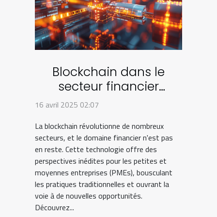
Blockchain dans le
secteur financier
innovations et impacts
16 avril 2025 02:07
sur les PMEs
La blockchain révolutionne de nombreux
secteurs, et le domaine financier n'est pas
en reste. Cette technologie offre des
perspectives inédites pour les petites et
moyennes entreprises (PMEs), bousculant
les pratiques traditionnelles et ouvrant la
voie à de nouvelles opportunités.
Découvrez...