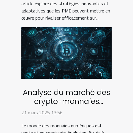
article explore des stratégies innovantes et
adaptatives que les PME peuvent mettre en
œuvre pour rivaliser efficacement sur...
Analyse du marché des
crypto-monnaies
alternatives aux géants
21 mars 2025 13:56
du secteur
Le monde des monnaies numériques est
vaste et en constante évolution. Au-delà