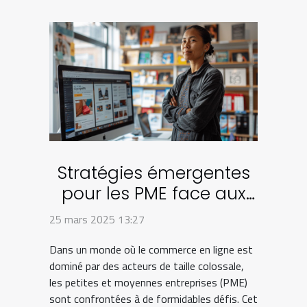
Stratégies émergentes
pour les PME face aux
géants du commerce
25 mars 2025 13:27
en ligne
Dans un monde où le commerce en ligne est
dominé par des acteurs de taille colossale,
les petites et moyennes entreprises (PME)
sont confrontées à de formidables défis. Cet